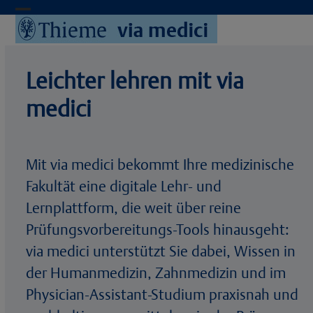
Skip
Open
Close
to
content
mobile
mobile
menu
menu
Leichter lehren mit via
medici
Mit via medici bekommt Ihre medizinische
Fakultät eine digitale Lehr- und
Lernplattform, die weit über reine
Prüfungsvorbereitungs-Tools hinausgeht:
via medici unterstützt Sie dabei, Wissen in
der Humanmedizin, Zahnmedizin und im
Physician-Assistant-Studium praxisnah und