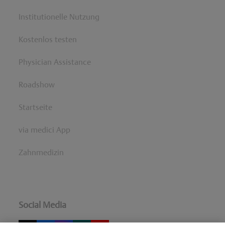
Institutionelle Nutzung
Kostenlos testen
Physician Assistance
Roadshow
Startseite
via medici App
Zahnmedizin
Social Media