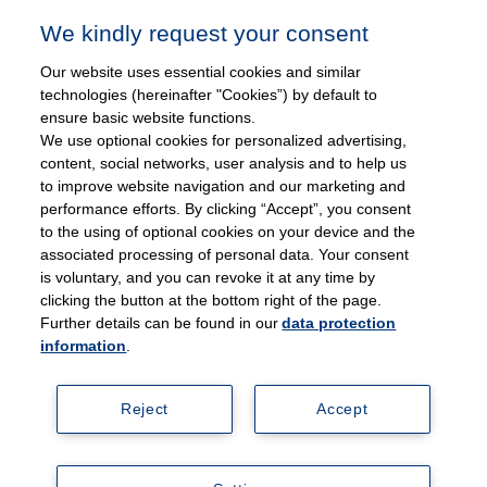
Twitter
Facebook
Instagram
Xing
YouTube
We kindly request your consent
(deprecated)
Our website uses essential cookies and similar
technologies (hereinafter "Cookies”) by default to
Thieme Medizinstudierende
ensure basic website functions.
We use optional cookies for personalized advertising,
via medici informieren
content, social networks, user analysis and to help us
to improve website navigation and our marketing and
performance efforts. By clicking “Accept”, you consent
to the using of optional cookies on your device and the
associated processing of personal data. Your consent
is voluntary, and you can revoke it at any time by
clicking the button at the bottom right of the page.
Further details can be found in our
data protection
via medici App: Jetzt downloaden
information
.
Reject
Accept