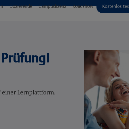
in
Dozierende
Campuslizenz
Roadshow
Kostenlos te
r Prüfung!
 einer Lernplattform.