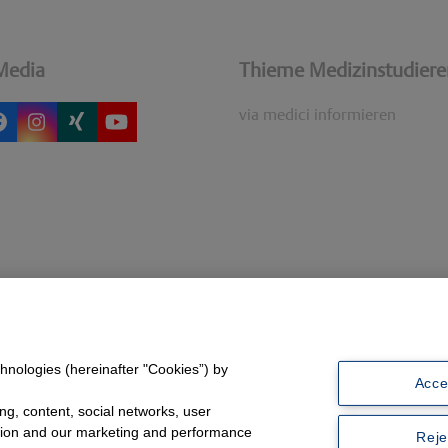
Media
Thieme Medizinstudier
via medici informieren
er
Facebook
Instagram
Xing
YouTube
recated)
hnologies (hereinafter "Cookies”) by
Acce
ng, content, social networks, user
ation and our marketing and performance
Reje