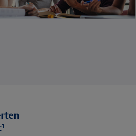
rten
t¹