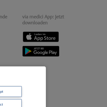
ende
via medici App: Jetzt
downloaden
pt
ct