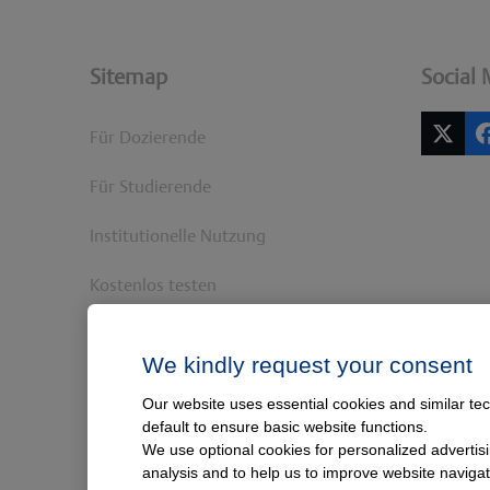
Sitemap
Social 
Für Dozierende
Twitt
(dep
Für Studierende
Institutionelle Nutzung
Kostenlos testen
Physician Assistance
We kindly request your consent
Roadshow
Our website uses essential cookies and similar tec
default to ensure basic website functions.
Startseite
We use optional cookies for personalized advertisi
analysis and to help us to improve website navig
via medici App