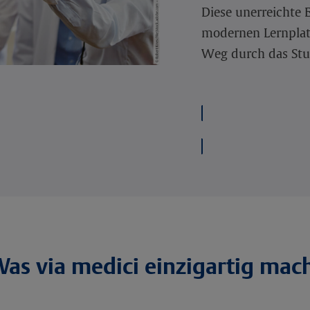
Diese unerreichte E
modernen Lernplatt
Weg durch das St
as via medici einzigartig mac